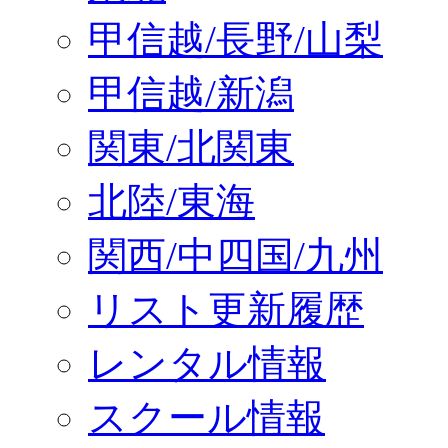
甲信越/長野/山梨
甲信越/新潟
関東/北関東
北陸/東海
関西/中四国/九州
リスト更新履歴
レンタル情報
スクール情報