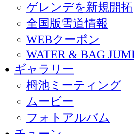
ゲレンデを新規開拓
全国版雪道情報
WEBクーポン
WATER & BAG JUM
ギャラリー
栂池ミーティング
ムービー
フォトアルバム
チューン