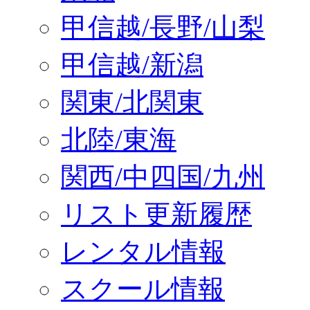
甲信越/長野/山梨
甲信越/新潟
関東/北関東
北陸/東海
関西/中四国/九州
リスト更新履歴
レンタル情報
スクール情報