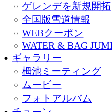
ゲレンデを新規開拓
全国版雪道情報
WEBクーポン
WATER & BAG JUM
ギャラリー
栂池ミーティング
ムービー
フォトアルバム
チューン