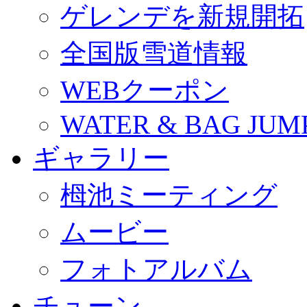
ゲレンデを新規開拓
全国版雪道情報
WEBクーポン
WATER & BAG JUM
ギャラリー
栂池ミーティング
ムービー
フォトアルバム
チューン