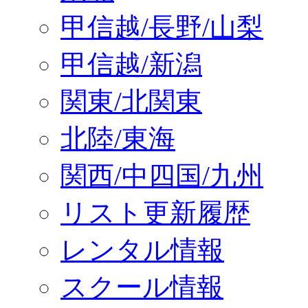
甲信越/長野/山梨
甲信越/新潟
関東/北関東
北陸/東海
関西/中四国/九州
リスト更新履歴
レンタル情報
スクール情報